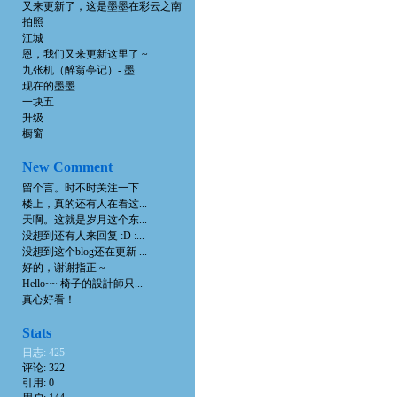
又来更新了，这是墨墨在彩云之南
拍照
江城
恩，我们又来更新这里了 ~
九张机（醉翁亭记）- 墨
现在的墨墨
一块五
升级
橱窗
New Comment
留个言。时不时关注一下...
楼上，真的还有人在看这...
天啊。这就是岁月这个东...
没想到还有人来回复 :D :...
没想到这个blog还在更新 ...
好的，谢谢指正 ~
Hello~~ 椅子的設計師只...
真心好看！
Stats
日志: 425
评论: 322
引用: 0