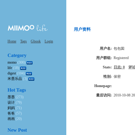
用户资料
Home
Tags
Gbook
Login
用户名:
包包囡
Category
用户群组:
Registered
momo
(300)
Stats:
日志: 0
评论
life
(18)
digest
(104)
性别:
保密
米墨乐品
(3)
Homepage:
Hot Tags
最后访问:
2010-10-08 20
墨墨
(273)
设计
(79)
妈妈
(71)
爸爸
(57)
画画
(20)
New Post