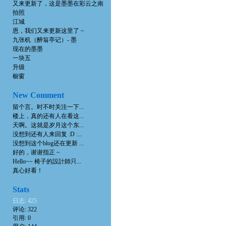
又来更新了，这是墨墨在彩云之南
拍照
江城
恩，我们又来更新这里了 ~
九张机（醉翁亭记）- 墨
现在的墨墨
一块五
升级
橱窗
New Comment
留个言。时不时关注一下...
楼上，真的还有人在看这...
天啊。这就是岁月这个东...
没想到还有人来回复 :D :...
没想到这个blog还在更新 ...
好的，谢谢指正 ~
Hello~~ 椅子的設計師只...
真心好看！
Stats
日志: 425
评论: 322
引用: 0