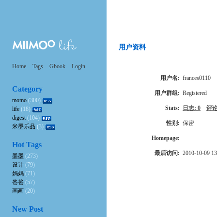
用户资料
Home
Tags
Gbook
Login
用户名:
frances0110
Category
用户群组:
Registered
momo
(300)
Stats:
日志: 0
评论
life
(18)
digest
(104)
性别:
保密
米墨乐品
(3)
Homepage:
Hot Tags
最后访问:
2010-10-09 13
墨墨
(273)
设计
(79)
妈妈
(71)
爸爸
(57)
画画
(20)
New Post