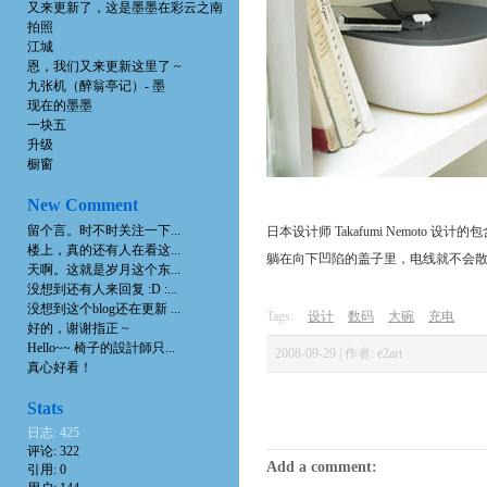
又来更新了，这是墨墨在彩云之南
拍照
江城
恩，我们又来更新这里了 ~
九张机（醉翁亭记）- 墨
现在的墨墨
一块五
升级
橱窗
New Comment
留个言。时不时关注一下...
日本设计师 Takafumi Nemot
楼上，真的还有人在看这...
躺在向下凹陷的盖子里，电线就不会散
天啊。这就是岁月这个东...
没想到还有人来回复 :D :...
没想到这个blog还在更新 ...
Tags:
设计
数码
大碗
充电
好的，谢谢指正 ~
Hello~~ 椅子的設計師只...
2008-09-29 | 作者: e2art
真心好看！
Stats
日志: 425
评论: 322
Add a comment:
引用: 0