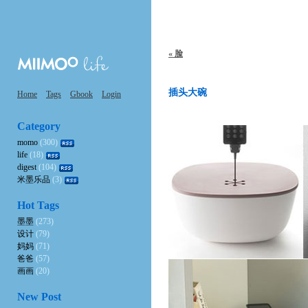
« 脸
插头大碗
Home
Tags
Gbook
Login
Category
momo
(300)
life
(18)
digest
(104)
米墨乐品
(3)
Hot Tags
墨墨
(273)
设计
(79)
妈妈
(71)
爸爸
(57)
画画
(20)
New Post