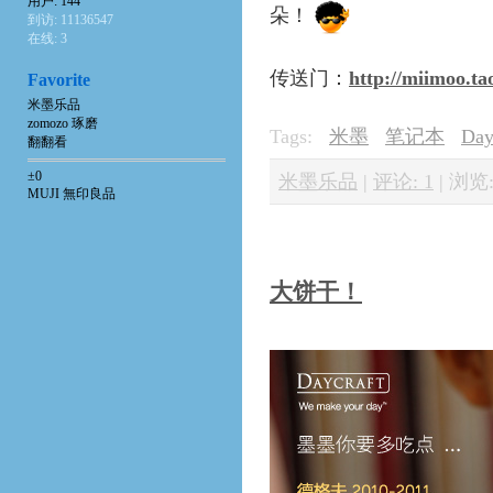
用户: 144
朵！
到访: 11136547
在线: 3
传送门：
http://miimoo.t
Favorite
米墨乐品
zomozo 琢磨
Tags:
米墨
笔记本
Day
翻翻看
±0
米墨乐品
|
评论: 1
|
浏览:
MUJI 無印良品
大饼干！