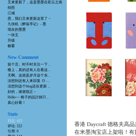
又来更新了，这是墨墨在彩云之南
拍照
江城
恩，我们又来更新这里了 ~
九张机（醉翁亭记）- 墨
现在的墨墨
一块五
升级
橱窗
New Comment
留个言。时不时关注一下...
楼上，真的还有人在看这...
天啊。这就是岁月这个东...
没想到还有人来回复 :D :...
没想到这个blog还在更新 ...
好的，谢谢指正 ~
Hello~~ 椅子的設計師只...
真心好看！
Stats
日志: 425
香港 Daycraft 德格夫高
评论: 322
引用: 0
在米墨淘宝店上架啦！有