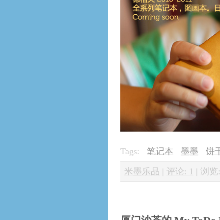
Tags:
笔记本
墨墨
饼
米墨乐品
|
评论: 1
|
浏览: