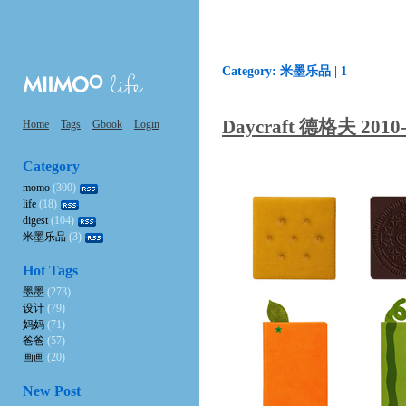
Category: 米墨乐品 |
1
Daycraft 德格夫 2
Home
Tags
Gbook
Login
Category
momo
(300)
life
(18)
digest
(104)
米墨乐品
(3)
Hot Tags
墨墨
(273)
设计
(79)
妈妈
(71)
爸爸
(57)
画画
(20)
New Post