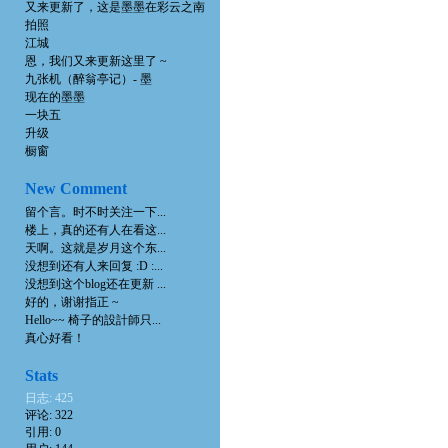
又来更新了，这是墨墨在彩云之南
拍照
江城
恩，我们又来更新这里了 ~
九张机（醉翁亭记）- 墨
现在的墨墨
一块五
升级
橱窗
New Comment
留个言。时不时关注一下...
楼上，真的还有人在看这...
天啊。这就是岁月这个东...
没想到还有人来回复 :D :...
没想到这个blog还在更新 ...
好的，谢谢指正 ~
Hello~~ 椅子的設計師只...
真心好看！
Stats
日志: 425
评论: 322
引用: 0