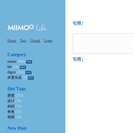
引用 |
Home
Tags
Gbook
Login
Category
引用 |
momo
(300)
life
(18)
digest
(104)
米墨乐品
(3)
Hot Tags
墨墨
(273)
设计
(79)
妈妈
(71)
爸爸
(57)
画画
(20)
New Post