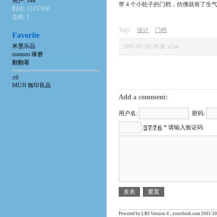
用户: 144
带 4 个小轮子的门档，仿佛就有了生
到访: 11137910
在线: 1
Tags:
设计
门档
Favorite
米墨乐品
2009-09-30 | 作者: e2art
zomozo 琢磨
翻翻看
±0
MUJI 無印良品
Add a comment:
用户名:
密码:
* 请输入验证码
Powered by LBS Version © , yourthink.com 2001-20