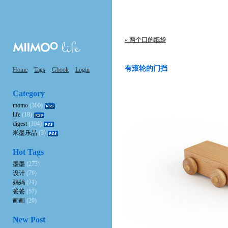
« 两个口的纸袋
有滚轮的门挡
Home
Tags
Gbook
Login
Category
momo
(300)
life
(18)
digest
(104)
米墨乐品
(3)
Hot Tags
墨墨
(273)
设计
(79)
妈妈
(71)
爸爸
(57)
画画
(20)
New Post