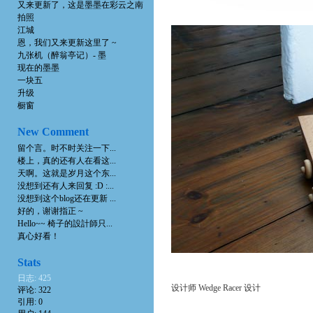
又来更新了，这是墨墨在彩云之南
拍照
江城
恩，我们又来更新这里了 ~
九张机（醉翁亭记）- 墨
现在的墨墨
一块五
升级
橱窗
New Comment
留个言。时不时关注一下...
楼上，真的还有人在看这...
天啊。这就是岁月这个东...
没想到还有人来回复 :D :...
没想到这个blog还在更新 ...
好的，谢谢指正 ~
Hello~~ 椅子的設計師只...
真心好看！
Stats
日志: 425
设计师 Wedge Racer 设计
评论: 322
引用: 0