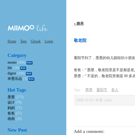
« 糖果
敬老院
Home
Tags
Gbook
Login
Category
重阳节到了，墨墨的幼儿园组织小朋友
momo
(300)
life
(18)
爸爸：“ 墨墨，敬老院里是不是都是老
digest
(104)
墨墨：“ 不是的，敬老院里都是 80 多岁的人
米墨乐品
(3)
Hot Tags
Tags:
墨墨
重阳节
老人
墨墨
(273)
2009-10-26 | 作者: e2art
设计
(79)
妈妈
(71)
爸爸
(57)
画画
(20)
New Post
Add a comment: