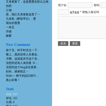
又来更新了，这是墨墨在彩云之南
用户名:
密码:
拍照
江城
* 请输入验证码
恩，我们又来更新这里了 ~
九张机（醉翁亭记）- 墨
现在的墨墨
一块五
升级
橱窗
New Comment
留个言。时不时关注一下...
楼上，真的还有人在看这...
天啊。这就是岁月这个东...
没想到还有人来回复 :D :...
没想到这个blog还在更新 ...
好的，谢谢指正 ~
Hello~~ 椅子的設計師只...
真心好看！
Stats
日志: 425
评论: 322
引用: 0