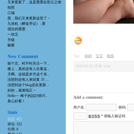
又来更新了，这是墨墨在彩云之南
拍照
江城
恩，我们又来更新这里了 ~
九张机（醉翁亭记）- 墨
现在的墨墨
一块五
升级
橱窗
New Comment
Tags:
妈妈
宝宝
电视
留个言。时不时关注一下...
2010-09-20 | 作者: e2art
楼上，真的还有人在看这...
天啊。这就是岁月这个东...
没想到还有人来回复 :D :...
没想到这个blog还在更新 ...
好的，谢谢指正 ~
Hello~~ 椅子的設計師只...
Add a comment:
真心好看！
用户名:
密码:
Stats
* 请输入验证码
日志: 425
评论: 322
引用: 0