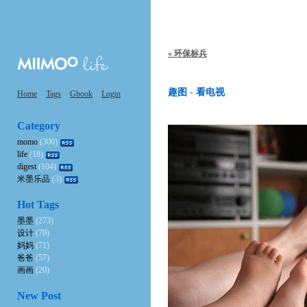
« 环保标兵
趣图 - 看电视
Home
Tags
Gbook
Login
Category
momo
(300)
life
(18)
digest
(104)
米墨乐品
(3)
Hot Tags
墨墨
(273)
设计
(79)
妈妈
(71)
爸爸
(57)
画画
(20)
New Post