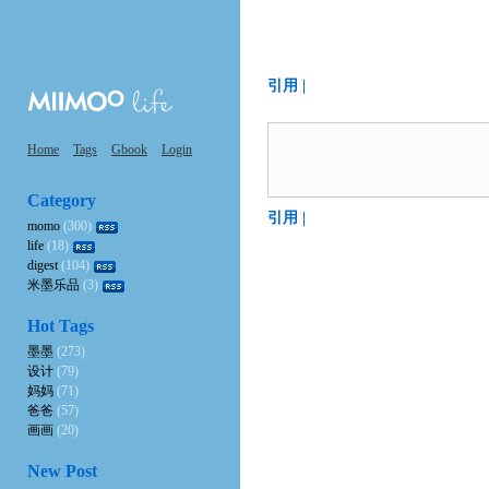
引用 |
Home
Tags
Gbook
Login
Category
引用 |
momo
(300)
life
(18)
digest
(104)
米墨乐品
(3)
Hot Tags
墨墨
(273)
设计
(79)
妈妈
(71)
爸爸
(57)
画画
(20)
New Post