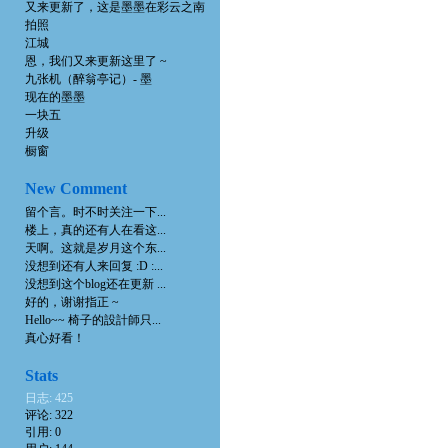
又来更新了，这是墨墨在彩云之南
拍照
江城
恩，我们又来更新这里了 ~
九张机（醉翁亭记）- 墨
现在的墨墨
一块五
升级
橱窗
New Comment
留个言。时不时关注一下...
楼上，真的还有人在看这...
天啊。这就是岁月这个东...
没想到还有人来回复 :D :...
没想到这个blog还在更新 ...
好的，谢谢指正 ~
Hello~~ 椅子的設計師只...
真心好看！
Stats
日志: 425
评论: 322
引用: 0