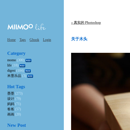
« 真实的 Photoshop
关于木头
Home
Tags
Gbook
Login
Category
momo
(300)
life
(18)
digest
(104)
米墨乐品
(3)
Hot Tags
墨墨
(273)
设计
(79)
妈妈
(71)
爸爸
(57)
画画
(20)
New Post