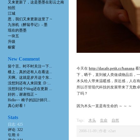
又来更新了，这是墨墨在彩云之南
拍照
江城
恩，我们又来更新这里了 ~
九张机（醉翁亭记）- 墨
现在的墨墨
一块五
升级
橱窗
New Comment
留个言。时不时关注一下...
今天在
http://dacafe.petit.cc/banana
看
楼上，真的还有人在看这...
下，晒干，直到被人类做成物品后，一
天啊。这就是岁月这个东...
木头给人带来温暖感，亲近感，人在
没想到还有人来回复 :D :...
所以尽管现代科技的发展带来了无数
没想到这个blog还在更新 ...
了吗？
好的，谢谢指正 ~
Hello~~ 椅子的設計師只...
真心好看！
因为木头一直是有生命的 ～ ～ ～
Stats
Tags:
木头
生命
自然
日志: 425
评论: 322
2008-11-09 | 作者: e2art
引用: 0