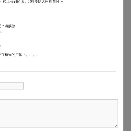
～ 楼上买到的话，记得要给大家看看啊 ～
？请赐教~~
认。
9
坐在植物的尸体上。。。。