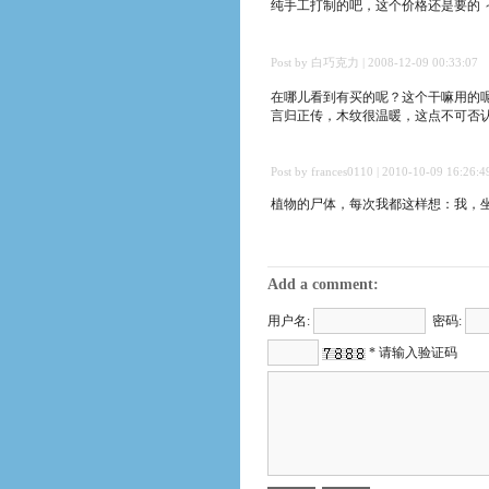
纯手工打制的吧，这个价格还是要的 
Post by 白巧克力 | 2008-12-09 00:33:07
在哪儿看到有买的呢？这个干嘛用的呢
言归正传，木纹很温暖，这点不可否
Post by frances0110 | 2010-10-09 16:26:4
植物的尸体，每次我都这样想：我，
Add a comment:
用户名:
密码:
* 请输入验证码