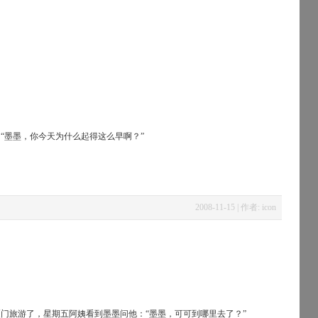
“墨墨，你今天为什么起得这么早啊？”
2008-11-15 | 作者: icon
门旅游了，星期五阿姨看到墨墨问他：“墨墨，可可到哪里去了？”