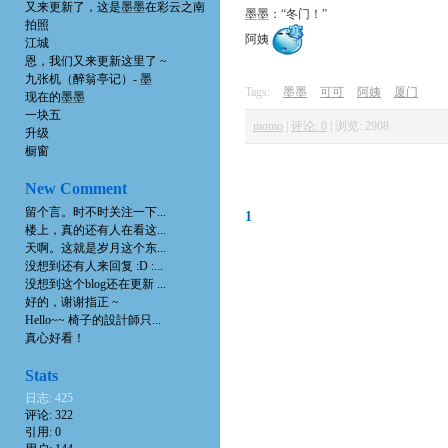
又来更新了，这是墨墨在彩云之南
墨墨：“冬门！”
拍照
阿姨
江城
恩，我们又来更新这里了 ~
九张机（醉翁亭记）- 墨
Tags:
墨墨
可可
阿姨
厦门
现在的墨墨
一块五
momo
|
评论: 0
|
浏览: 2908
升级
橱窗
New Comment
留个言。时不时关注一下...
1
楼上，真的还有人在看这...
天啊。这就是岁月这个东...
没想到还有人来回复 :D :...
没想到这个blog还在更新 ...
好的，谢谢指正 ~
Hello~~ 椅子的設計師只...
真心好看！
Stats
日志: 425
评论: 322
引用: 0