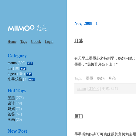
Nov, 2008 |
1
月落
Home
Tags
Gbook
Login
Category
有天早上墨墨起来特别早，妈妈问他：
momo
(300)
墨墨：“我想看月亮下山！“
life
(18)
digest
(104)
Tags:
墨墨
妈妈
月亮
米墨乐品
(3)
momo
|
评论: 0
|
浏览: 3241
Hot Tags
墨墨
(273)
设计
(79)
妈妈
(71)
爸爸
(57)
厦门
画画
(20)
New Post
墨墨听妈妈讲可可表妹跟舅舅舅妈去厦