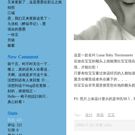
又来更新了，这是墨墨在彩云之南
拍照
江城
恩，我们又来更新这里了 ~
九张机（醉翁亭记）- 墨
现在的墨墨
一块五
升级
橱窗
这是一款名叫 Lunar Baby The
New Comment
后放在宝宝的额头上就能测出宝宝现
留个言。时不时关注一下...
现，才能出彩！
楼上，真的还有人在看这...
只要有给宝宝量过体温经历的人都知道
天啊。这就是岁月这个东...
翼含在嘴里或者夹在腋下的 。。。
没想到还有人来回复 :D :...
但宝宝会非常愿意接受您在他的额头
没想到这个blog还在更新 ...
好的，谢谢指正 ~
Hello~~ 椅子的設計師只...
PS: 照片上体温计显示的是华氏98.5，不
真心好看！
Stats
Tags:
设计
体温
宝宝
日志: 425
评论: 322
2008-11-18 | 作者: e2art
引用: 0