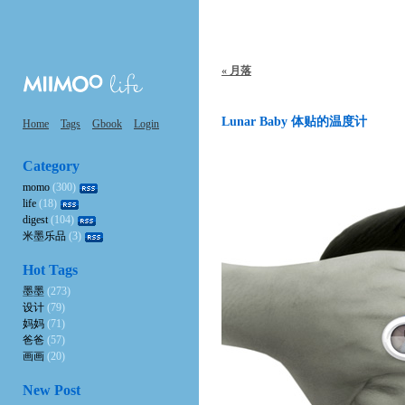
« 月落
Lunar Baby 体贴的温度计
Home
Tags
Gbook
Login
Category
momo
(300)
life
(18)
digest
(104)
米墨乐品
(3)
Hot Tags
墨墨
(273)
设计
(79)
妈妈
(71)
爸爸
(57)
画画
(20)
New Post