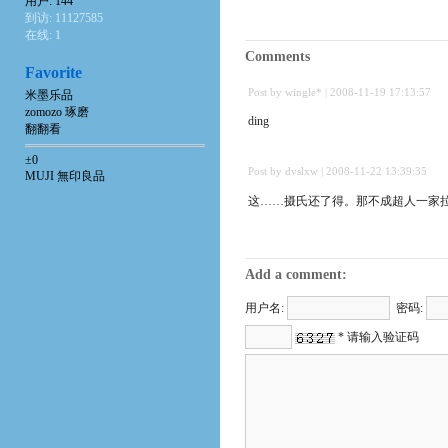
用户: 144
到访: 11127585
在线: 1
Comments
Favorite
Post by wingle* | 2008-11-19 17:13:57
米墨乐品
zomozo 琢磨
ding
翻翻看
±0
Post by dvslxw | 2008-11-22 13:39:35
MUJI 無印良品
这……摄氏还了得。那不成超人一家拉！ (
Add a comment:
用户名:
密码:
* 请输入验证码