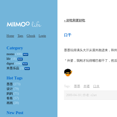
« 好吃和更好吃
口干
Home
Tags
Gbook
Login
Category
墨墨玩得满头大汗从屋外跑进来，和
momo
(300)
life
(18)
＂外婆，我刚才玩得嘴巴都干了，然
digest
(104)
米墨乐品
(3)
Hot Tags
墨墨
(273)
Tags:
墨墨
外婆
口水
设计
(79)
妈妈
(71)
2009-04-10 | 作者: e2art
爸爸
(57)
画画
(20)
New Post