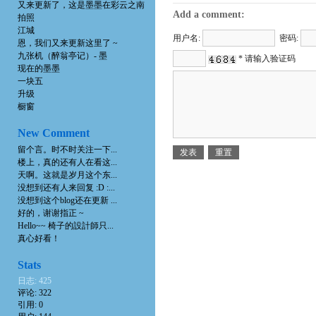
又来更新了，这是墨墨在彩云之南
Add a comment:
拍照
江城
用户名:
密码:
恩，我们又来更新这里了 ~
九张机（醉翁亭记）- 墨
* 请输入验证码
现在的墨墨
一块五
升级
橱窗
New Comment
留个言。时不时关注一下...
楼上，真的还有人在看这...
天啊。这就是岁月这个东...
没想到还有人来回复 :D :...
没想到这个blog还在更新 ...
好的，谢谢指正 ~
Hello~~ 椅子的設計師只...
真心好看！
Stats
日志: 425
评论: 322
引用: 0