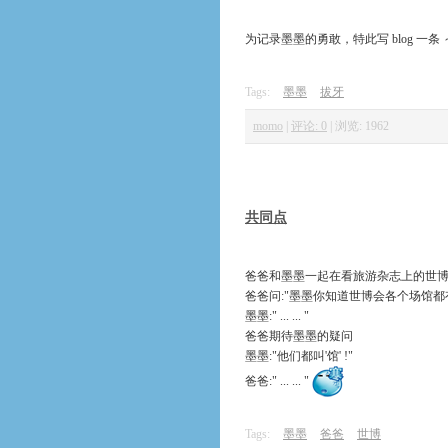
为记录墨墨的勇敢，特此写 blog 一条
Tags:
墨墨
拔牙
momo
|
评论: 0
|
浏览: 1962
共同点
爸爸和墨墨一起在看旅游杂志上的世
爸爸问:"墨墨你知道世博会各个场馆都
墨墨:" ... ... "
爸爸期待墨墨的疑问
墨墨:"他们都叫'馆' !"
爸爸:" ... ... "
Tags:
墨墨
爸爸
世博