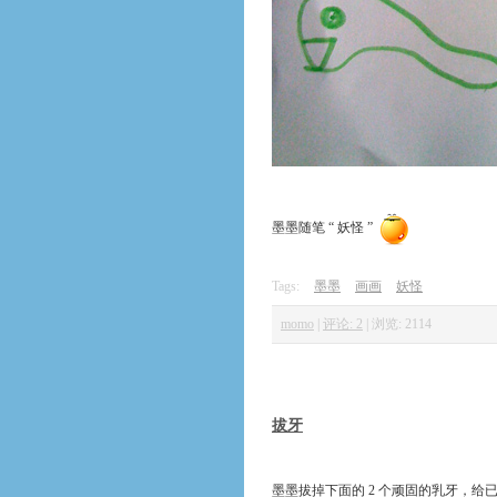
墨墨随笔 “ 妖怪 ”
Tags:
墨墨
画画
妖怪
momo
|
评论: 2
|
浏览: 2114
拔牙
墨墨拔掉下面的 2 个顽固的乳牙，给