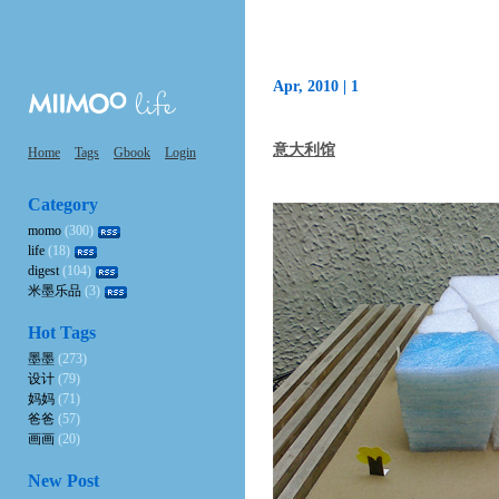
Apr, 2010 |
1
意大利馆
Home
Tags
Gbook
Login
Category
momo
(300)
life
(18)
digest
(104)
米墨乐品
(3)
Hot Tags
墨墨
(273)
设计
(79)
妈妈
(71)
爸爸
(57)
画画
(20)
New Post