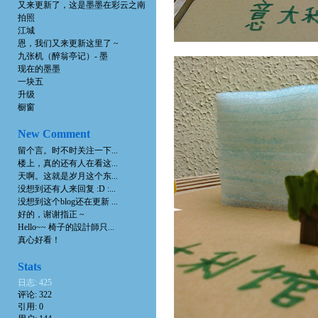
又来更新了，这是墨墨在彩云之南
拍照
江城
恩，我们又来更新这里了 ~
九张机（醉翁亭记）- 墨
现在的墨墨
一块五
升级
橱窗
New Comment
留个言。时不时关注一下...
楼上，真的还有人在看这...
天啊。这就是岁月这个东...
没想到还有人来回复 :D :...
没想到这个blog还在更新 ...
好的，谢谢指正 ~
Hello~~ 椅子的設計師只...
真心好看！
Stats
日志: 425
评论: 322
引用: 0