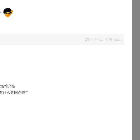
 ～
2010-04-12 | 作者: e2art
博场馆介绍
有什么共同点吗?"