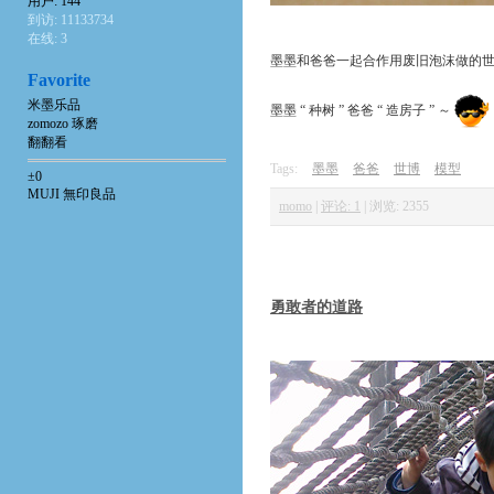
用户: 144
到访: 11133734
在线: 3
墨墨和爸爸一起合作用废旧泡沫做的世
Favorite
米墨乐品
墨墨 “ 种树 ” 爸爸 “ 造房子 ” ～
zomozo 琢磨
翻翻看
Tags:
墨墨
爸爸
世博
模型
±0
MUJI 無印良品
momo
|
评论: 1
|
浏览: 2355
勇敢者的道路