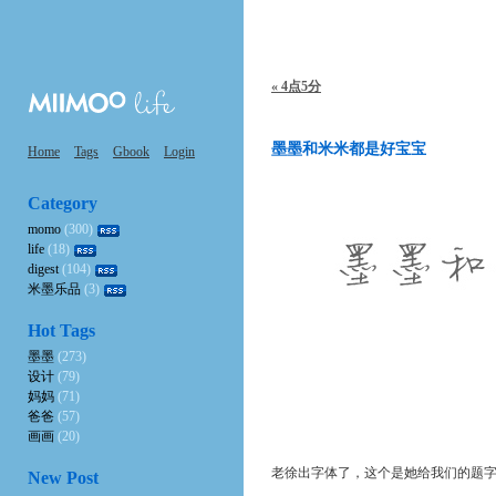
« 4点5分
墨墨和米米都是好宝宝
Home
Tags
Gbook
Login
Category
momo
(300)
life
(18)
digest
(104)
米墨乐品
(3)
Hot Tags
墨墨
(273)
设计
(79)
妈妈
(71)
爸爸
(57)
画画
(20)
老徐出字体了，这个是她给我们的题
New Post