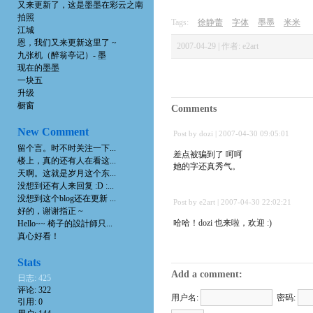
又来更新了，这是墨墨在彩云之南
拍照
Tags:
徐静蕾
字体
墨墨
米米
江城
恩，我们又来更新这里了 ~
2007-04-29 | 作者: e2art
九张机（醉翁亭记）- 墨
现在的墨墨
一块五
升级
橱窗
Comments
New Comment
Post by dozi | 2007-04-30 09:05:01
留个言。时不时关注一下...
差点被骗到了 呵呵
楼上，真的还有人在看这...
她的字还真秀气。
天啊。这就是岁月这个东...
没想到还有人来回复 :D :...
没想到这个blog还在更新 ...
Post by e2art | 2007-04-30 22:02:21
好的，谢谢指正 ~
哈哈！dozi 也来啦，欢迎 :)
Hello~~ 椅子的設計師只...
真心好看！
Stats
Add a comment:
日志: 425
评论: 322
用户名:
密码:
引用: 0