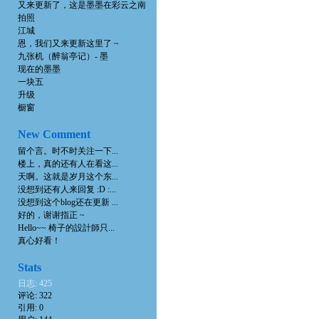
又来更新了，这是墨墨在彩云之南
拍照
江城
恩，我们又来更新这里了 ~
九张机（醉翁亭记）- 墨
现在的墨墨
一块五
升级
橱窗
New Comment
留个言。时不时关注一下...
楼上，真的还有人在看这...
天啊。这就是岁月这个东...
没想到还有人来回复 :D :...
没想到这个blog还在更新 ...
好的，谢谢指正 ~
Hello~~ 椅子的設計師只...
真心好看！
Stats
日志: 425
评论: 322
引用: 0