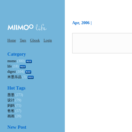
Apr, 2006 |
Home
Tags
Gbook
Login
Category
momo
(300)
life
(18)
digest
(104)
米墨乐品
(3)
Hot Tags
墨墨
(273)
设计
(79)
妈妈
(71)
爸爸
(57)
画画
(20)
New Post