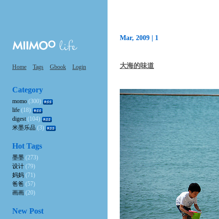
Mar, 2009 |
1
大海的味道
Home
Tags
Gbook
Login
Category
momo
(300)
life
(18)
digest
(104)
米墨乐品
(3)
Hot Tags
墨墨
(273)
设计
(79)
妈妈
(71)
爸爸
(57)
画画
(20)
New Post