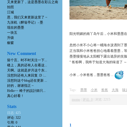
又来更新了，这是墨墨在彩云之南
拍照
江城
恩，我们又来更新这里了 ~
九张机（醉翁亭记）- 墨
现在的墨墨
一块五
阳光明媚的南丫岛午后，小米和墨墨在
升级
橱窗
忽然小米不小心将一桶海水泼洒到了墨墨
正当我和小米爸爸担心地看着墨墨，
New Comment
墨墨慢慢地从太阳帽下露出诡异的笑
留个言。时不时关注一下...
“ 爸爸啊，我终于知道大海的味道了 ～
楼上，真的还有人在看这...
天啊。这就是岁月这个东...
小米，小米爸爸，墨墨爸爸 ...
没想到还有人来回复 :D :...
没想到这个blog还在更新 ...
好的，谢谢指正 ~
Tags:
墨墨
小米
爸爸
大海
味
Hello~~ 椅子的設計師只...
真心好看！
momo
|
评论: 0
|
浏览: 2215
Stats
日志: 425
评论: 322
引用: 0
1