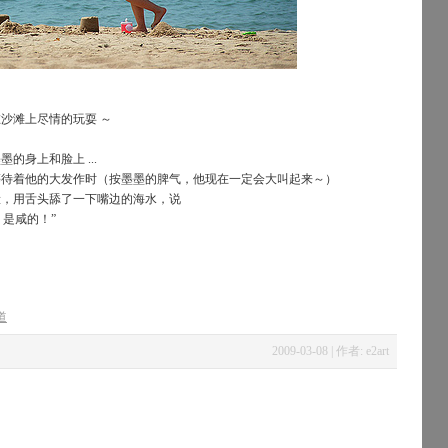
沙滩上尽情的玩耍 ～
的身上和脸上 ...
等待着他的大发作时（按墨墨的脾气，他现在一定会大叫起来～）
脸，用舌头舔了一下嘴边的海水，说
 是咸的！”
道
2009-03-08 | 作者: e2art