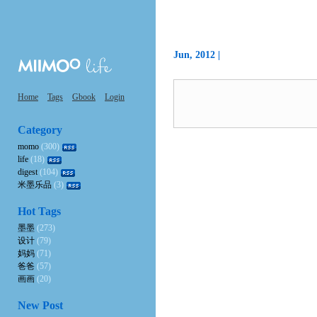
Jun, 2012 |
Home
Tags
Gbook
Login
Category
momo
(300)
life
(18)
digest
(104)
米墨乐品
(3)
Hot Tags
墨墨
(273)
设计
(79)
妈妈
(71)
爸爸
(57)
画画
(20)
New Post