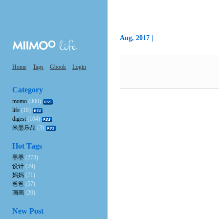
Aug, 2017 |
Home
Tags
Gbook
Login
Category
momo
(300)
life
(18)
digest
(104)
米墨乐品
(3)
Hot Tags
墨墨
(273)
设计
(79)
妈妈
(71)
爸爸
(57)
画画
(20)
New Post