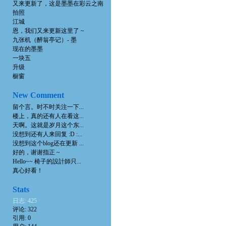
又来更新了，这是墨墨在彩云之南
拍照
江城
恩，我们又来更新这里了 ~
九张机（醉翁亭记）- 墨
现在的墨墨
一块五
升级
橱窗
New Comment
留个言。时不时关注一下...
楼上，真的还有人在看这...
天啊。这就是岁月这个东...
没想到还有人来回复 :D :...
没想到这个blog还在更新 ...
好的，谢谢指正 ~
Hello~~ 椅子的設計師只...
真心好看！
Stats
日志: 425
评论: 322
引用: 0