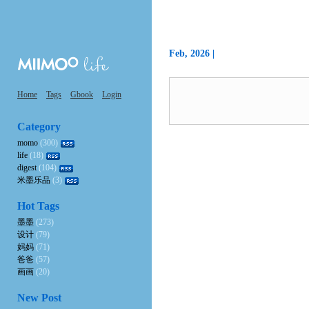
Feb, 2026 |
Home
Tags
Gbook
Login
Category
momo
(300)
life
(18)
digest
(104)
米墨乐品
(3)
Hot Tags
墨墨
(273)
设计
(79)
妈妈
(71)
爸爸
(57)
画画
(20)
New Post