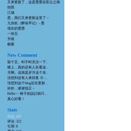
又来更新了，这是墨墨在彩云之南
拍照
江城
恩，我们又来更新这里了 ~
九张机（醉翁亭记）- 墨
现在的墨墨
一块五
升级
橱窗
New Comment
留个言。时不时关注一下...
楼上，真的还有人在看这...
天啊。这就是岁月这个东...
没想到还有人来回复 :D :...
没想到这个blog还在更新 ...
好的，谢谢指正 ~
Hello~~ 椅子的設計師只...
真心好看！
Stats
日志: 425
评论: 322
引用: 0