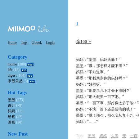
1
亲100下
Home
Tags
Gbook
Login
Category
妈妈：“墨墨，妈妈头痛！”
momo
(300)
墨墨：“哦，那怎样才能不痛？”
life
(18)
妈妈：“不知道啊。”
digest
(104)
墨墨：“那我亲亲你的头好吗？”
米墨乐品
(3)
妈妈：“好的呀。”
墨墨：“那要亲几下才会不痛啊？”
Hot Tags
妈妈：“那大概要一百下吧。”
墨墨
(273)
墨墨：“一百下啊，那好像太多了唉！”
设计
(79)
妈妈：“不满一百下还是要痛的哦！”
妈妈
(71)
墨墨：“哦！那么，那么我从九十九下
爸爸
(57)
妈妈：“……”
画画
(20)
New Post
Tags:
墨墨
妈妈
头痛
亲
一百