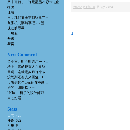
又来更新了，这是墨墨在彩云之南
momo
|
评论: 0
|
浏览: 2464
拍照
江城
恩，我们又来更新这里了 ~
九张机（醉翁亭记）- 墨
现在的墨墨
1
一块五
升级
橱窗
New Comment
留个言。时不时关注一下...
楼上，真的还有人在看这...
天啊。这就是岁月这个东...
没想到还有人来回复 :D :...
没想到这个blog还在更新 ...
好的，谢谢指正 ~
Hello~~ 椅子的設計師只...
真心好看！
Stats
日志: 425
评论: 322
引用: 0