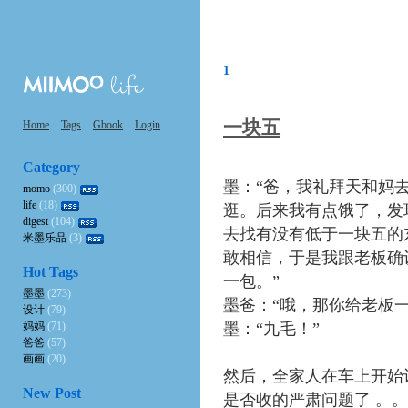
1
一块五
Home
Tags
Gbook
Login
Category
墨：“爸，我礼拜天和妈
momo
(300)
life
(18)
逛。后来我有点饿了，发
digest
(104)
去找有没有低于一块五的
米墨乐品
(3)
敢相信，于是我跟老板确
Hot Tags
一包。”
墨墨
(273)
墨爸：“哦，那你给老板
设计
(79)
妈妈
(71)
墨：“九毛！”
爸爸
(57)
画画
(20)
然后，全家人在车上开始讨
New Post
是否收的严肃问题了 。