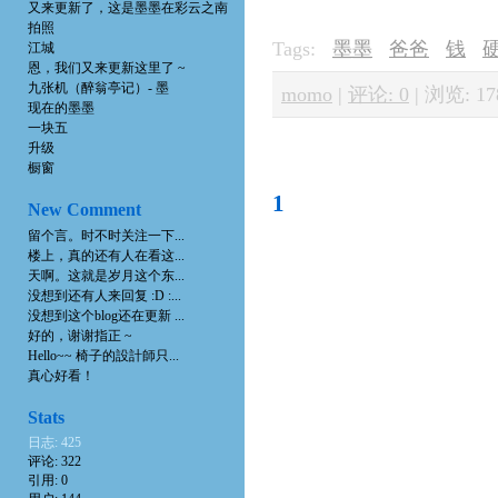
又来更新了，这是墨墨在彩云之南
拍照
Tags:
墨墨
爸爸
钱
江城
恩，我们又来更新这里了 ~
九张机（醉翁亭记）- 墨
momo
|
评论: 0
|
浏览: 17
现在的墨墨
一块五
升级
橱窗
1
New Comment
留个言。时不时关注一下...
楼上，真的还有人在看这...
天啊。这就是岁月这个东...
没想到还有人来回复 :D :...
没想到这个blog还在更新 ...
好的，谢谢指正 ~
Hello~~ 椅子的設計師只...
真心好看！
Stats
日志: 425
评论: 322
引用: 0