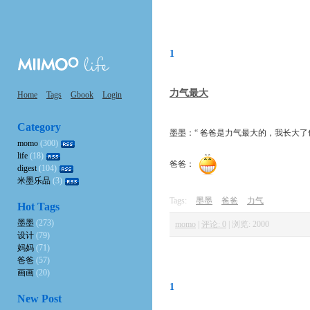
1
力气最大
Home
Tags
Gbook
Login
Category
墨墨：“ 爸爸是力气最大的，我长大了
momo
(300)
life
(18)
爸爸：
digest
(104)
米墨乐品
(3)
Tags:
墨墨
爸爸
力气
Hot Tags
墨墨
(273)
momo
|
评论: 0
|
浏览: 2000
设计
(79)
妈妈
(71)
爸爸
(57)
画画
(20)
1
New Post