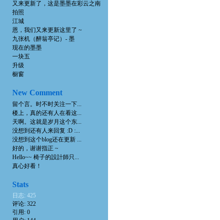
又来更新了，这是墨墨在彩云之南
拍照
江城
恩，我们又来更新这里了 ~
九张机（醉翁亭记）- 墨
现在的墨墨
一块五
升级
橱窗
New Comment
留个言。时不时关注一下...
楼上，真的还有人在看这...
天啊。这就是岁月这个东...
没想到还有人来回复 :D :...
没想到这个blog还在更新 ...
好的，谢谢指正 ~
Hello~~ 椅子的設計師只...
真心好看！
Stats
日志: 425
评论: 322
引用: 0