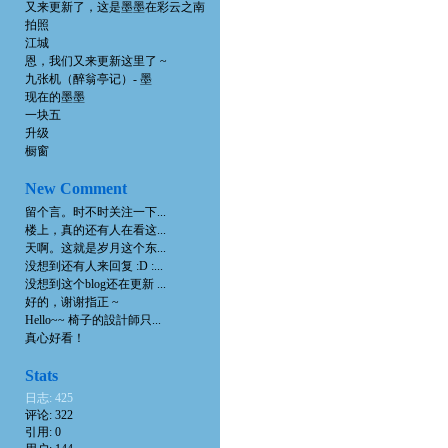
又来更新了，这是墨墨在彩云之南
拍照
江城
恩，我们又来更新这里了 ~
九张机（醉翁亭记）- 墨
现在的墨墨
一块五
升级
橱窗
New Comment
留个言。时不时关注一下...
楼上，真的还有人在看这...
天啊。这就是岁月这个东...
没想到还有人来回复 :D :...
没想到这个blog还在更新 ...
好的，谢谢指正 ~
Hello~~ 椅子的設計師只...
真心好看！
Stats
日志: 425
评论: 322
引用: 0