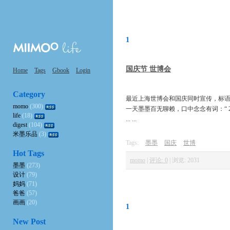
1
国庆节 世博会
Home
Tags
Gbook
Login
Category
最近上海世博会和国庆同时宣传，标语口
momo
(300)
一天墨墨百无聊赖，口中念念有词：“ 2
life
(18)
... ...
digest
(104)
米墨乐品
(3)
Tags:
墨墨
国庆
世博
Hot Tags
momo
|
评论: 0
|
浏览: 2031
墨墨
(273)
设计
(79)
妈妈
(71)
爸爸
(57)
画画
(20)
1
New Post