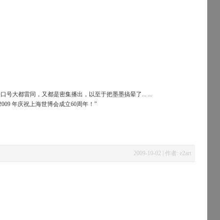
号大都雷同，又都是密集播出，以至于把墨墨搞晕了... ...
009 年庆祝上海世博会成立60周年！”
2009-10-02 | 作者: e2art