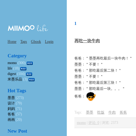
1
再吃一块牛肉
Home
Tags
Gbook
Login
Category
爸爸：＂墨墨再吃最后一块牛肉！＂
momo
(300)
墨墨：＂不要！＂
life
(18)
爸爸：＂那吃最后第二块！＂
digest
(104)
墨墨：＂不要！＂
米墨乐品
(3)
爸爸：＂那吃最后第三块！＂
墨墨：＂那吃最后一块。。。＂
Hot Tags
爸爸：
墨墨
(273)
设计
(79)
妈妈
(71)
Tags:
墨墨
吃饭
牛肉
爸爸
爸爸
(57)
画画
(20)
momo
|
评论: 0
|
浏览: 2373
New Post