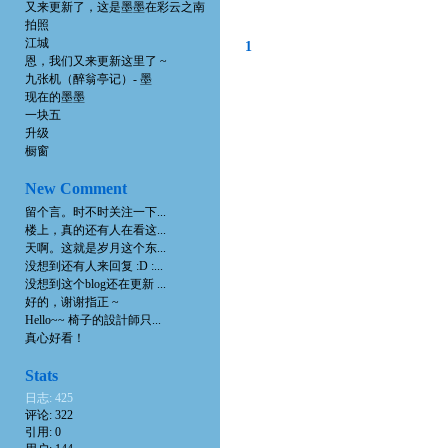
又来更新了，这是墨墨在彩云之南
拍照
江城
1
恩，我们又来更新这里了 ~
九张机（醉翁亭记）- 墨
现在的墨墨
一块五
升级
橱窗
New Comment
留个言。时不时关注一下...
楼上，真的还有人在看这...
天啊。这就是岁月这个东...
没想到还有人来回复 :D :...
没想到这个blog还在更新 ...
好的，谢谢指正 ~
Hello~~ 椅子的設計師只...
真心好看！
Stats
日志: 425
评论: 322
引用: 0