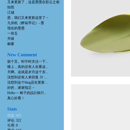
又来更新了，这是墨墨在彩云之南
拍照
江城
恩，我们又来更新这里了 ~
九张机（醉翁亭记）- 墨
现在的墨墨
一块五
升级
橱窗
New Comment
留个言。时不时关注一下...
楼上，真的还有人在看这...
天啊。这就是岁月这个东...
没想到还有人来回复 :D :...
没想到这个blog还在更新 ...
好的，谢谢指正 ~
Hello~~ 椅子的設計師只...
真心好看！
Stats
日志: 425
评论: 322
引用: 0