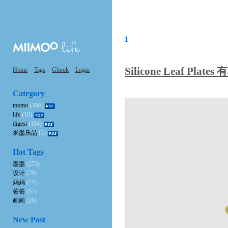
1
Silicone Leaf Pla
Home
Tags
Gbook
Login
Category
momo
(300)
life
(18)
digest
(104)
米墨乐品
(3)
Hot Tags
墨墨
(273)
设计
(79)
妈妈
(71)
爸爸
(57)
画画
(20)
New Post