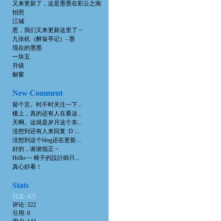
又来更新了，这是墨墨在彩云之南
拍照
江城
恩，我们又来更新这里了 ~
九张机（醉翁亭记）- 墨
现在的墨墨
一块五
升级
橱窗
New Comment
留个言。时不时关注一下...
楼上，真的还有人在看这...
天啊。这就是岁月这个东...
没想到还有人来回复 :D :...
没想到这个blog还在更新 ...
好的，谢谢指正 ~
Hello~~ 椅子的設計師只...
真心好看！
Stats
日志: 425
评论: 322
引用: 0