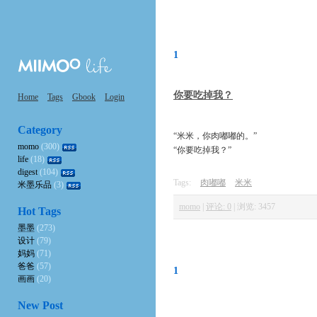
1
你要吃掉我？
Home
Tags
Gbook
Login
Category
“米米，你肉嘟嘟的。”
momo
(300)
“你要吃掉我？”
life
(18)
digest
(104)
Tags:
肉嘟嘟
米米
米墨乐品
(3)
momo
|
评论: 0
|
浏览: 3457
Hot Tags
墨墨
(273)
设计
(79)
妈妈
(71)
爸爸
(57)
1
画画
(20)
New Post