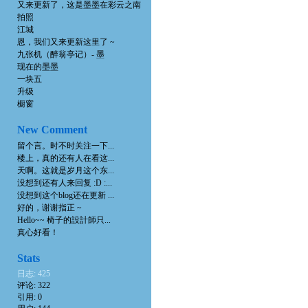
又来更新了，这是墨墨在彩云之南
拍照
江城
恩，我们又来更新这里了 ~
九张机（醉翁亭记）- 墨
现在的墨墨
一块五
升级
橱窗
New Comment
留个言。时不时关注一下...
楼上，真的还有人在看这...
天啊。这就是岁月这个东...
没想到还有人来回复 :D :...
没想到这个blog还在更新 ...
好的，谢谢指正 ~
Hello~~ 椅子的設計師只...
真心好看！
Stats
日志: 425
评论: 322
引用: 0