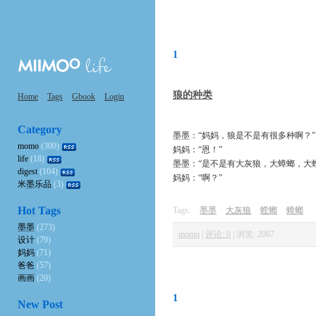
1
狼的种类
Home
Tags
Gbook
Login
Category
墨墨：“妈妈，狼是不是有很多种啊？”
momo
(300)
妈妈：“恩！”
life
(18)
墨墨：“是不是有大灰狼，大蟑螂，大
digest
(104)
妈妈：“啊？”
米墨乐品
(3)
Hot Tags
Tags:
墨墨
大灰狼
螳螂
蟑螂
墨墨
(273)
momo
|
评论: 0
|
浏览: 2067
设计
(79)
妈妈
(71)
爸爸
(57)
画画
(20)
1
New Post