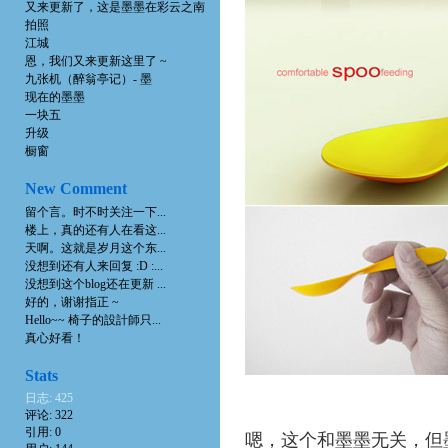
又来更新了，这是墨墨在彩云之南
拍照
江城
恩，我们又来更新这里了 ~
九张机（醉翁亭记）- 墨
现在的墨墨
一块五
升级
橱窗
New Comment
留个言。时不时关注一下...
楼上，真的还有人在看这...
天啊。这就是岁月这个东...
没想到还有人来回复 :D :...
没想到这个blog还在更新 ...
好的，谢谢指正 ~
Hello~~ 椅子的設計師只...
真心好看！
Stats
日志: 425
评论: 322
引用: 0
嗯，这个和墨墨无关，但