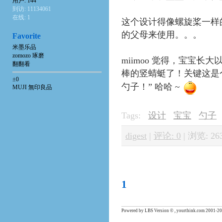
用户: 144
到访: 11134061
在线: 1
这个设计得像螺旋桨一样
的父母来使用。。。
Favorite
米墨乐品
zomozo 琢磨
miimoo 觉得，宝宝
翻翻看
棒的竖蜻蜓了！关键这是
±0
勺子！” 哈哈 ~
MUJI 無印良品
Tags:
设计
宝宝
勺子
digest
|
评论: 0
|
浏览: 26
1
Powered by LBS Version © , yourthink.com 2001-20