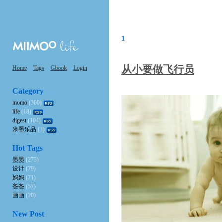
1
从小要做飞行员
Home
Tags
Gbook
Login
Category
momo
(300)
life
(18)
digest
(104)
米墨乐品
(3)
Hot Tags
墨墨
(273)
设计
(79)
妈妈
(71)
爸爸
(57)
画画
(20)
New Post