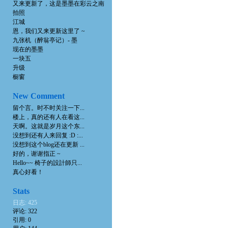
又来更新了，这是墨墨在彩云之南
拍照
江城
恩，我们又来更新这里了 ~
九张机（醉翁亭记）- 墨
现在的墨墨
一块五
升级
橱窗
New Comment
留个言。时不时关注一下...
楼上，真的还有人在看这...
天啊。这就是岁月这个东...
没想到还有人来回复 :D :...
没想到这个blog还在更新 ...
好的，谢谢指正 ~
Hello~~ 椅子的設計師只...
真心好看！
Stats
日志: 425
评论: 322
引用: 0