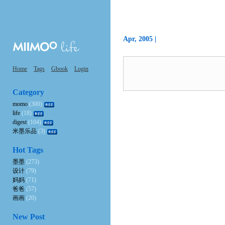
Apr, 2005 |
Home
Tags
Gbook
Login
Category
momo
(300)
life
(18)
digest
(104)
米墨乐品
(3)
Hot Tags
墨墨
(273)
设计
(79)
妈妈
(71)
爸爸
(57)
画画
(20)
New Post