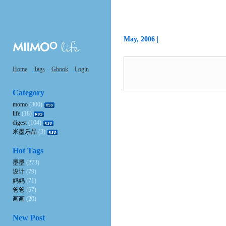
May, 2006 |
Home
Tags
Gbook
Login
Category
momo
(300)
life
(18)
digest
(104)
米墨乐品
(3)
Hot Tags
墨墨
(273)
设计
(79)
妈妈
(71)
爸爸
(57)
画画
(20)
New Post