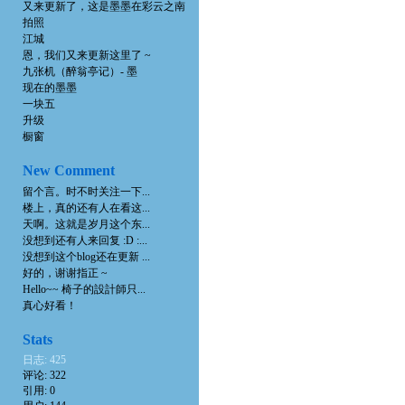
又来更新了，这是墨墨在彩云之南
拍照
江城
恩，我们又来更新这里了 ~
九张机（醉翁亭记）- 墨
现在的墨墨
一块五
升级
橱窗
New Comment
留个言。时不时关注一下...
楼上，真的还有人在看这...
天啊。这就是岁月这个东...
没想到还有人来回复 :D :...
没想到这个blog还在更新 ...
好的，谢谢指正 ~
Hello~~ 椅子的設計師只...
真心好看！
Stats
日志: 425
评论: 322
引用: 0