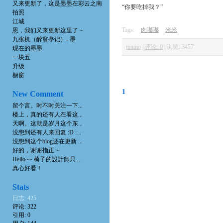
又来更新了，这是墨墨在彩云之南
“你要吃掉我？”
拍照
江城
Tags:
肉嘟嘟
米米
恩，我们又来更新这里了 ~
九张机（醉翁亭记）- 墨
momo
|
评论: 0
|
浏览: 3457
现在的墨墨
一块五
升级
橱窗
1
New Comment
留个言。时不时关注一下...
楼上，真的还有人在看这...
天啊。这就是岁月这个东...
没想到还有人来回复 :D :...
没想到这个blog还在更新 ...
好的，谢谢指正 ~
Hello~~ 椅子的設計師只...
真心好看！
Stats
日志: 425
评论: 322
引用: 0