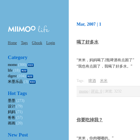
Mar, 2007 |
1
喝了好多水
Home
Tags
Gbook
Login
Category
“米米，妈妈喝了2瓶啤酒有点困了”
momo
(300)
“我也有点困了，我喝了好多水。”
life
(18)
digest
(104)
Tags:
啤酒
米米
米墨乐品
(3)
momo
|
评论: 0
|
浏览: 3232
Hot Tags
墨墨
(273)
设计
(79)
妈妈
(71)
爸爸
(57)
你要吃掉我？
画画
(20)
New Post
“米米，你肉嘟嘟的。”