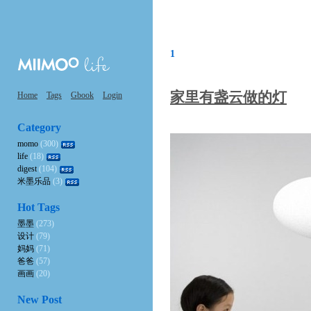
1
家里有盏云做的灯
Home
Tags
Gbook
Login
Category
momo
(300)
life
(18)
digest
(104)
米墨乐品
(3)
Hot Tags
墨墨
(273)
设计
(79)
妈妈
(71)
爸爸
(57)
画画
(20)
New Post