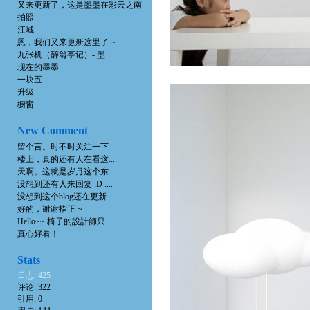
又来更新了，这是墨墨在彩云之南
拍照
江城
恩，我们又来更新这里了 ~
九张机（醉翁亭记）- 墨
现在的墨墨
一块五
升级
橱窗
New Comment
留个言。时不时关注一下...
楼上，真的还有人在看这...
天啊。这就是岁月这个东...
没想到还有人来回复 :D :...
没想到这个blog还在更新 ...
好的，谢谢指正 ~
Hello~~ 椅子的設計師只...
真心好看！
Stats
日志: 425
评论: 322
引用: 0