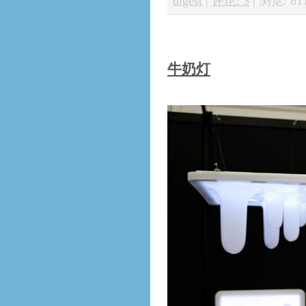
digest
|
评论: 3
|
浏览: 81
牛奶灯