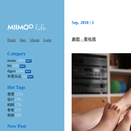
Sep, 2010 |
1
趣图 - 看电视
Home
Tags
Gbook
Login
Category
momo
(300)
life
(18)
digest
(104)
米墨乐品
(3)
Hot Tags
墨墨
(273)
设计
(79)
妈妈
(71)
爸爸
(57)
画画
(20)
New Post