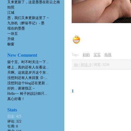
又来更新了，这是墨墨在彩云之南
拍照
江城
恩，我们又来更新这里了 ~
九张机（醉翁亭记）- 墨
现在的墨墨
一块五
升级
橱窗
New Comment
Tags:
妈妈
宝宝
电视
留个言。时不时关注一下...
life
|
评论: 0
|
浏览: 3236
楼上，真的还有人在看这...
天啊。这就是岁月这个东...
没想到还有人来回复 :D :...
没想到这个blog还在更新 ...
好的，谢谢指正 ~
1
Hello~~ 椅子的設計師只...
真心好看！
Stats
日志: 425
评论: 322
引用: 0