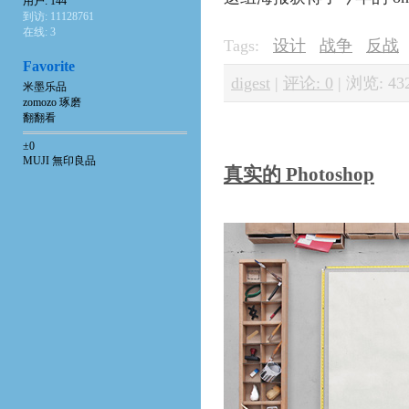
用户: 144
到访: 11128761
在线: 3
Tags:
设计
战争
反战
Favorite
digest
|
评论: 0
|
浏览: 43
米墨乐品
zomozo 琢磨
翻翻看
±0
MUJI 無印良品
真实的 Photoshop