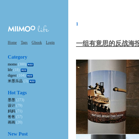
1
一组有意思的反战海
Home
Tags
Gbook
Login
Category
momo
(300)
life
(18)
digest
(104)
米墨乐品
(3)
Hot Tags
墨墨
(273)
设计
(79)
妈妈
(71)
爸爸
(57)
画画
(20)
New Post