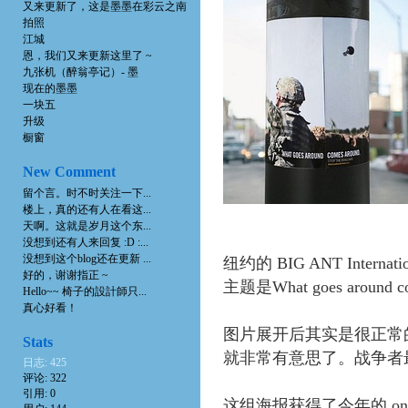
又来更新了，这是墨墨在彩云之南
拍照
江城
恩，我们又来更新这里了 ~
九张机（醉翁亭记）- 墨
现在的墨墨
一块五
升级
橱窗
New Comment
留个言。时不时关注一下...
楼上，真的还有人在看这...
天啊。这就是岁月这个东...
没想到还有人来回复 :D :...
没想到这个blog还在更新 ...
纽约的 BIG ANT Inter
好的，谢谢指正 ~
主题是What goes aro
Hello~~ 椅子的設計師只...
真心好看！
图片展开后其实是很正常
Stats
就非常有意思了。战争者
日志: 425
评论: 322
引用: 0
这组海报获得了今年的 one S