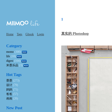
1
真实的 Photoshop
Home
Tags
Gbook
Login
Category
momo
(300)
life
(18)
digest
(104)
米墨乐品
(3)
Hot Tags
墨墨
(273)
设计
(79)
妈妈
(71)
爸爸
(57)
画画
(20)
New Post