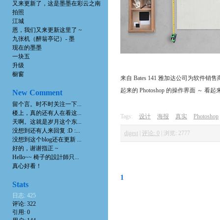
又来更新了，这是墨墨在彩云之南
拍照
江城
恩，我们又来更新这里了 ~
九张机（醉翁亭记）- 墨
现在的墨墨
一块五
升级
橱窗
来自 Bates 141 雅加达公司为软件销售商 
起来的 Photoshop 的操作界面 ～ 
New Comment
留个言。时不时关注一下...
楼上，真的还有人在看这...
Tags:
设计
海报
真实
Photoshop
天啊。这就是岁月这个东...
没想到还有人来回复 :D :...
digest
|
评论: 0
|
浏览: 2777
没想到这个blog还在更新 ...
好的，谢谢指正 ~
Hello~~ 椅子的設計師只...
真心好看！
1
Stats
日志: 425
评论: 322
引用: 0