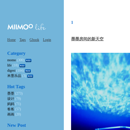
1
墨墨房间的新天空
Home
Tags
Gbook
Login
Category
momo
(300)
life
(18)
digest
(104)
米墨乐品
(3)
Hot Tags
墨墨
(273)
设计
(79)
妈妈
(71)
爸爸
(57)
画画
(20)
New Post