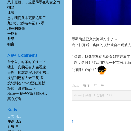
又来更新了，这是墨墨在彩云之南
拍照
江城
恩，我们又来更新这里了 ~
九张机（醉翁亭记）- 墨
现在的墨墨
一块五
升级
墨墨盼望已久的海洋灯来了 ～
橱窗
晚上打开后，房间的顶部就会出现波光粼
～～～～～～～～～～～～～～～～
New Comment
“ 妈妈，我觉得再有几条鱼就更好看了
留个言。时不时关注一下...
“ 恩，是啊！那我们以后一起在房顶上
楼上，真的还有人在看这...
“ 好啊！哈哈！”
天啊。这就是岁月这个东...
没想到还有人来回复 :D :...
没想到这个blog还在更新 ...
Tags:
海洋
灯
鱼
好的，谢谢指正 ~
Hello~~ 椅子的設計師只...
digest
|
评论: 3
|
浏览: 2066
真心好看！
Stats
日志: 425
评论: 322
1
引用: 0